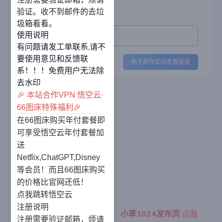
码。
验证。收不到邮件的去垃
邮箱
圾箱看看。
使用说明
有问题请发工单联系,请不
要使用意见和反馈联
电子邮件密码重置链接
系！！！免费用户无法除
去水印
🎉 本站合作VPN 悟空云·
66图床特殊福利🎉
在66图床购买年付套餐即
可享受悟空云年付套餐加
送
Netflix,ChatGPT,Disney
等会员！而且66图床购买
的价格比官网还低！
点我跳转悟空云
注册说明
本站合作VPN：
点我
|
小草1024发布页
点我
注册需要验证邮箱，烦请